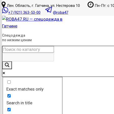
к
Лен. Область, г. Гатчина, ул. Нестерова 10
Пн-Пт: с 10
содержанию
+7 (921) 363-53-00
@roba47
Спецодежда
по низким ценам
Exact matches only
Search in title