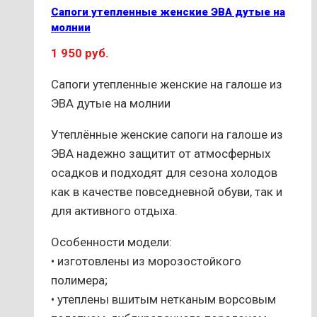
Опции
Сапоги утепленные женские ЭВА дутые на
можно
молнии
выбрать
1 950
руб.
на
странице
Сапоги утепленные женские на галоше из
товара.
ЭВА дутые на молнии
Утеплённые женские сапоги на галоше из
ЭВА надежно защитит от атмосферных
осадков и подходят для сезона холодов
как в качестве повседневной обуви, так и
для активного отдыха.
Особенности модели:
• изготовлены из морозостойкого
полимера;
• утеплены вшитым нетканым ворсовым