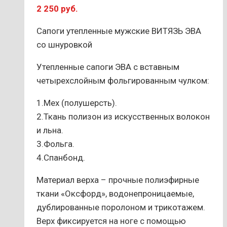
2 250
руб.
можно
выбрать
Сапоги утепленные мужские ВИТЯЗЬ ЭВА
на
со шнуровкой
странице
товара.
Утепленные сапоги ЭВА с вставным
четырехслойным фольгированным чулком:
1.Мех (полушерсть).
2.Ткань полизон из искусственных волокон
и льна.
3.Фольга.
4.Спанбонд.
Материал верха – прочные полиэфирные
ткани «Оксфорд», водонепроницаемые,
дублированные поролоном и трикотажем.
Верх фиксируется на ноге с помощью