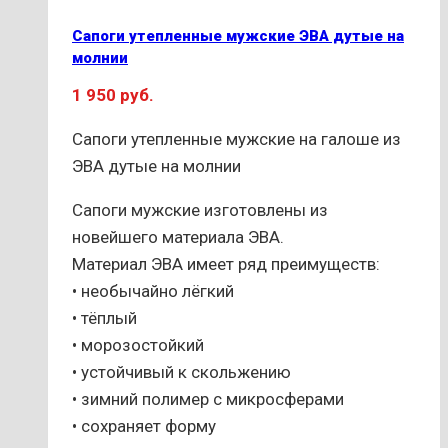
Опции
Сапоги утепленные мужские ЭВА дутые на
можно
молнии
выбрать
1 950
руб.
на
странице
Сапоги утепленные мужские на галоше из
товара.
ЭВА дутые на молнии
Сапоги мужские изготовлены из
новейшего материала ЭВА.
Материал ЭВА имеет ряд преимуществ:
• необычайно лёгкий
• тёплый
• морозостойкий
• устойчивый к скольжению
• зимний полимер с микросферами
• сохраняет форму