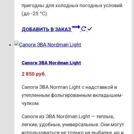
пригодны для холодных погодных условий
(до -25 °С).
Этот
ДОБАВИТЬ В ЗАКАЗ
товар
имеет
несколько
вариаций.
Сапоги ЭВА Nordman Light
Опции
2 850
руб.
можно
выбрать
Сапоги ЭВА Norman Light с надставкой и
на
утепленным фольгированным вкладышем-
странице
чулком.
товара.
Сапоги из ЭВА Nordman Light — теплые,
легкие, удобные, универсальные. Они могут
использоваться не только на рыбалке, но и