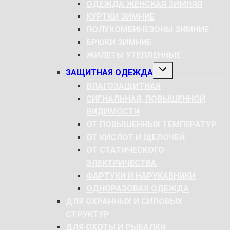
ОДЕЖДА ЖЕНСКАЯ ЗИМНЯЯ
КУРТКИ ЗИМНИЕ
ПОЛУКОМБИНЕЗОНЫ ЗИМНИЕ
БРЮКИ ЗИМНИЕ
ЖИЛЕТЫ УТЕПЛЕННЫЕ
РАЗВЕРНУТЬ
ЗАЩИТНАЯ ОДЕЖДА
ДОЧЕРНЕЕ
МЕНЮ
ВЛАГОЗАЩИТНАЯ
СИГНАЛЬНАЯ, ПОВЫШЕННОЙ
ВИДИМОСТИ
ОТ ПОВЫШЕННЫХ ТЕМПЕРАТУР
ОТ КИСЛОТ И ЩЕЛОЧЕЙ
ОТ СТАТИЧЕСКОГО
ЭЛЕКТРИЧЕСТВА
ФАРТУКИ И НАРУКАВНИКИ
ОДНОРАЗОВАЯ ОДЕЖДА
ДЛЯ ОХРАННЫХ И СИЛОВЫХ
СТРУКТУР
ДЛЯ ОХОТЫ И РЫБАЛКИ