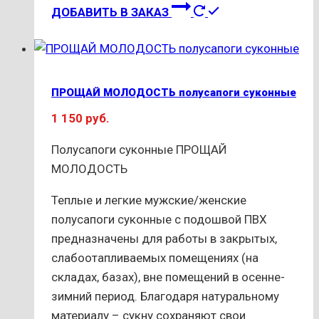
Этот
ДОБАВИТЬ В ЗАКАЗ
товар
имеет
несколько
вариаций.
ПРОЩАЙ МОЛОДОСТЬ полусапоги суконные
Опции
1 150
руб.
можно
выбрать
Полусапоги суконные ПРОЩАЙ
на
МОЛОДОСТЬ
странице
товара.
Теплые и легкие мужские/женские
полусапоги суконные с подошвой ПВХ
предназначены для работы в закрытых,
слабоотапливаемых помещениях (на
складах, базах), вне помещений в осенне-
зимний период. Благодаря натуральному
материалу – сукну сохраняют свои