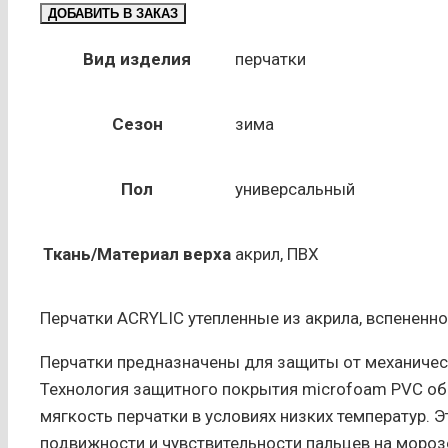
товара
ДОБАВИТЬ В ЗАКАЗ
Перчатки
BLACK
Вид изделия
перчатки
ICE
утепл.
Сезон
зима
акрил,
вспененное
Пол
универсальный
покрытие
ладони
(3502)
Ткань/Материал верха
акрил, ПВХ
Перчатки ACRYLIС утепленные из акрила, вспененн
Перчатки предназначены для защиты от механичес
Технология защитного покрытия microfoam PVC об
мягкость перчатки в условиях низких температур.
подвижности и чувствительности пальцев на мороз