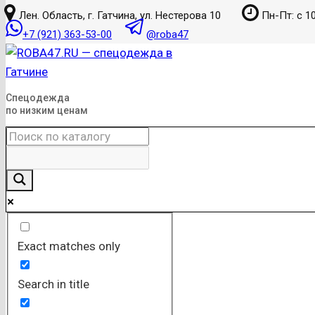
к
Лен. Область, г. Гатчина, ул. Нестерова 10
Пн-Пт: с 10
содержанию
+7 (921) 363-53-00
@roba47
Спецодежда
по низким ценам
Exact matches only
Search in title