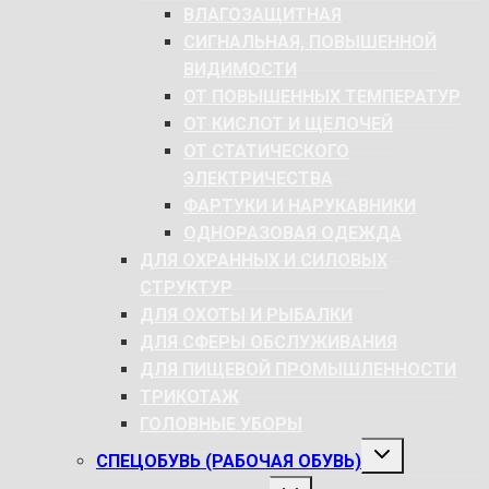
МЕНЮ
ВЛАГОЗАЩИТНАЯ
СИГНАЛЬНАЯ, ПОВЫШЕННОЙ
ВИДИМОСТИ
ОТ ПОВЫШЕННЫХ ТЕМПЕРАТУР
ОТ КИСЛОТ И ЩЕЛОЧЕЙ
ОТ СТАТИЧЕСКОГО
ЭЛЕКТРИЧЕСТВА
ФАРТУКИ И НАРУКАВНИКИ
ОДНОРАЗОВАЯ ОДЕЖДА
ДЛЯ ОХРАННЫХ И СИЛОВЫХ
СТРУКТУР
ДЛЯ ОХОТЫ И РЫБАЛКИ
ДЛЯ СФЕРЫ ОБСЛУЖИВАНИЯ
ДЛЯ ПИЩЕВОЙ ПРОМЫШЛЕННОСТИ
ТРИКОТАЖ
ГОЛОВНЫЕ УБОРЫ
РАЗВЕРНУТЬ
СПЕЦОБУВЬ (РАБОЧАЯ ОБУВЬ)
ДОЧЕРНЕЕ
МЕНЮ
РАЗВЕРНУТЬ