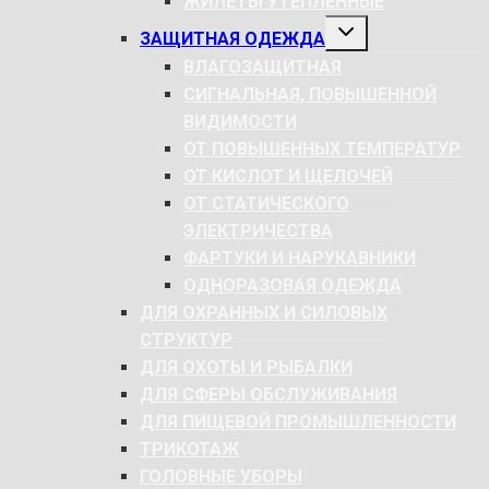
ЖИЛЕТЫ УТЕПЛЕННЫЕ
РАЗВЕРНУТЬ
ЗАЩИТНАЯ ОДЕЖДА
ДОЧЕРНЕЕ
МЕНЮ
ВЛАГОЗАЩИТНАЯ
СИГНАЛЬНАЯ, ПОВЫШЕННОЙ
ВИДИМОСТИ
ОТ ПОВЫШЕННЫХ ТЕМПЕРАТУР
ОТ КИСЛОТ И ЩЕЛОЧЕЙ
ОТ СТАТИЧЕСКОГО
ЭЛЕКТРИЧЕСТВА
ФАРТУКИ И НАРУКАВНИКИ
ОДНОРАЗОВАЯ ОДЕЖДА
ДЛЯ ОХРАННЫХ И СИЛОВЫХ
СТРУКТУР
ДЛЯ ОХОТЫ И РЫБАЛКИ
ДЛЯ СФЕРЫ ОБСЛУЖИВАНИЯ
ДЛЯ ПИЩЕВОЙ ПРОМЫШЛЕННОСТИ
ТРИКОТАЖ
ГОЛОВНЫЕ УБОРЫ