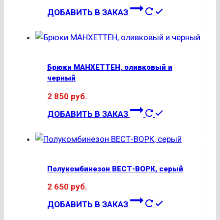
Этот
ДОБАВИТЬ В ЗАКАЗ
товар
имеет
несколько
вариаций.
Брюки МАНХЕТТЕН, оливковый и
Опции
черный
можно
2 850
руб.
выбрать
Этот
на
ДОБАВИТЬ В ЗАКАЗ
товар
странице
имеет
товара.
несколько
вариаций.
Полукомбинезон ВЕСТ-ВОРК, серый
Опции
2 650
руб.
можно
Этот
выбрать
ДОБАВИТЬ В ЗАКАЗ
товар
на