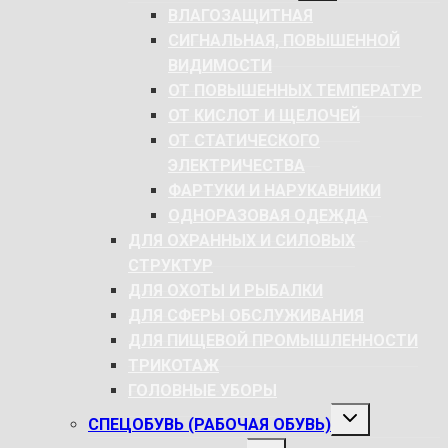
МЕНЮ
ВЛАГОЗАЩИТНАЯ
СИГНАЛЬНАЯ, ПОВЫШЕННОЙ
ВИДИМОСТИ
ОТ ПОВЫШЕННЫХ ТЕМПЕРАТУР
ОТ КИСЛОТ И ЩЕЛОЧЕЙ
ОТ СТАТИЧЕСКОГО
ЭЛЕКТРИЧЕСТВА
ФАРТУКИ И НАРУКАВНИКИ
ОДНОРАЗОВАЯ ОДЕЖДА
ДЛЯ ОХРАННЫХ И СИЛОВЫХ
СТРУКТУР
ДЛЯ ОХОТЫ И РЫБАЛКИ
ДЛЯ СФЕРЫ ОБСЛУЖИВАНИЯ
ДЛЯ ПИЩЕВОЙ ПРОМЫШЛЕННОСТИ
ТРИКОТАЖ
ГОЛОВНЫЕ УБОРЫ
РАЗВЕРНУТЬ
СПЕЦОБУВЬ (РАБОЧАЯ ОБУВЬ)
ДОЧЕРНЕЕ
МЕНЮ
РАЗВЕРНУТЬ