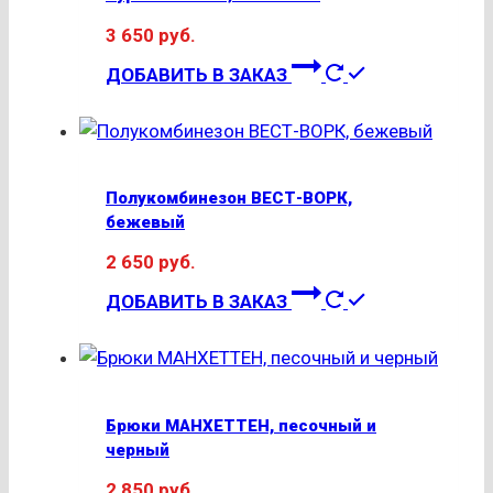
Опции
3 650
руб.
можно
Этот
выбрать
ДОБАВИТЬ В ЗАКАЗ
товар
на
имеет
странице
несколько
товара.
вариаций.
Полукомбинезон ВЕСТ-ВОРК,
Опции
бежевый
можно
2 650
руб.
выбрать
Этот
на
ДОБАВИТЬ В ЗАКАЗ
товар
странице
имеет
товара.
несколько
вариаций.
Брюки МАНХЕТТЕН, песочный и
Опции
черный
можно
2 850
руб.