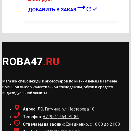
выбрать
Этот
на
ДОБАВИТЬ В ЗАКАЗ
товар
странице
имеет
товара.
несколько
вариаций.
Опции
можно
ROBA47
.RU
выбрать
на
странице
Магазин спецодежды и аксессуаров по низким ценам в Гатчине
товара.
Большой выбор качественной спецодежды, обуви и средств
индивидуальной защиты.
Адрес:
ЛО, Гатчина, ул. Нестерова 10
Телефон:
+7 (951) 654-79-86
Отвечаем на звонки:
Ежедневно, с 10:00 до 21:00