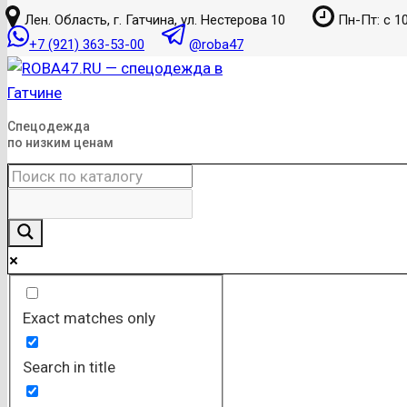
к
Лен. Область, г. Гатчина, ул. Нестерова 10
Пн-Пт: с 10
содержанию
+7 (921) 363-53-00
@roba47
Спецодежда
по низким ценам
Exact matches only
Search in title