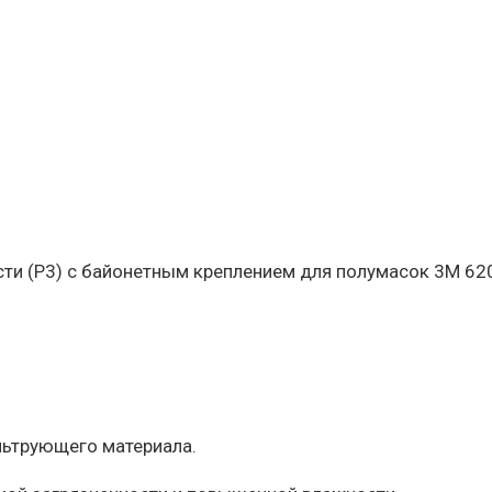
и (Р3) с байонетным креплением для полумасок 3М 620
ьтрующего материала.