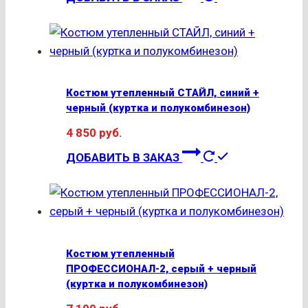
товар
имеет
несколько
вариаций.
Опции
Костюм утепленный СТАЙЛ, синий +
можно
черный (куртка и полукомбинезон)
выбрать
4 850
руб.
на
Этот
странице
ДОБАВИТЬ В ЗАКАЗ
товар
товара.
имеет
несколько
вариаций.
Опции
Костюм утепленный
можно
ПРОФЕССИОНАЛ-2, серый + черный
выбрать
(куртка и полукомбинезон)
на