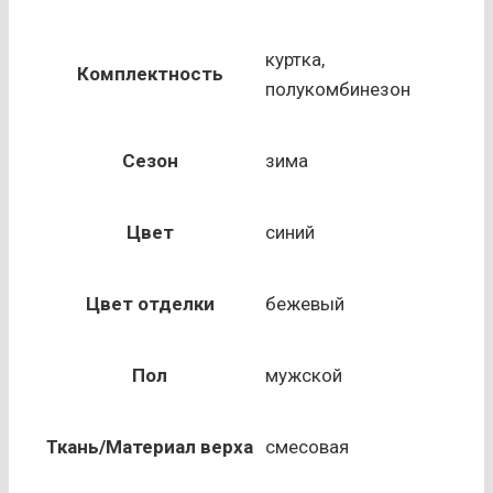
ПРОФЕССИОНАЛ-2,
синий
куртка,
Комплектность
+
полукомбинезон
бежевый
(куртка
Сезон
зима
и
полукомбинезон)
Цвет
синий
Цвет отделки
бежевый
Пол
мужской
Ткань/Материал верха
смесовая