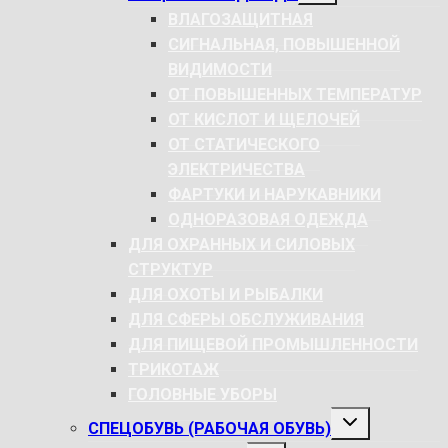
МЕНЮ
ВЛАГОЗАЩИТНАЯ
СИГНАЛЬНАЯ, ПОВЫШЕННОЙ
ВИДИМОСТИ
ОТ ПОВЫШЕННЫХ ТЕМПЕРАТУР
ОТ КИСЛОТ И ЩЕЛОЧЕЙ
ОТ СТАТИЧЕСКОГО
ЭЛЕКТРИЧЕСТВА
ФАРТУКИ И НАРУКАВНИКИ
ОДНОРАЗОВАЯ ОДЕЖДА
ДЛЯ ОХРАННЫХ И СИЛОВЫХ
СТРУКТУР
ДЛЯ ОХОТЫ И РЫБАЛКИ
ДЛЯ СФЕРЫ ОБСЛУЖИВАНИЯ
ДЛЯ ПИЩЕВОЙ ПРОМЫШЛЕННОСТИ
ТРИКОТАЖ
ГОЛОВНЫЕ УБОРЫ
РАЗВЕРНУТЬ
СПЕЦОБУВЬ (РАБОЧАЯ ОБУВЬ)
ДОЧЕРНЕЕ
МЕНЮ