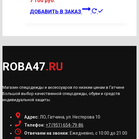
7 100
руб.
странице
Этот
ДОБАВИТЬ В ЗАКАЗ
товара.
товар
имеет
несколько
вариаций.
Опции
можно
ROBA47
.RU
выбрать
на
странице
Магазин спецодежды и аксессуаров по низким ценам в Гатчине
товара.
Большой выбор качественной спецодежды, обуви и средств
индивидуальной защиты.
Адрес:
ЛО, Гатчина, ул. Нестерова 10
Телефон:
+7 (951) 654-79-86
Отвечаем на звонки:
Ежедневно, с 10:00 до 21:00