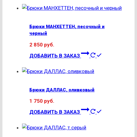
имеет
несколько
вариаций.
Брюки МАНХЕТТЕН, песочный и
Опции
черный
можно
2 850
руб.
выбрать
Этот
на
ДОБАВИТЬ В ЗАКАЗ
товар
странице
имеет
товара.
несколько
вариаций.
Брюки ДАЛЛАС, оливковый
Опции
1 750
руб.
можно
Этот
выбрать
ДОБАВИТЬ В ЗАКАЗ
товар
на
имеет
странице
несколько
товара.