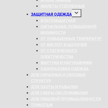
БРЮКИ ЗИМНИЕ
ЖИЛЕТЫ УТЕПЛЕННЫЕ
РАЗВЕРНУТЬ
ЗАЩИТНАЯ ОДЕЖДА
ДОЧЕРНЕЕ
МЕНЮ
ВЛАГОЗАЩИТНАЯ
СИГНАЛЬНАЯ, ПОВЫШЕННОЙ
ВИДИМОСТИ
ОТ ПОВЫШЕННЫХ ТЕМПЕРАТУР
ОТ КИСЛОТ И ЩЕЛОЧЕЙ
ОТ СТАТИЧЕСКОГО
ЭЛЕКТРИЧЕСТВА
ФАРТУКИ И НАРУКАВНИКИ
ОДНОРАЗОВАЯ ОДЕЖДА
ДЛЯ ОХРАННЫХ И СИЛОВЫХ
СТРУКТУР
ДЛЯ ОХОТЫ И РЫБАЛКИ
ДЛЯ СФЕРЫ ОБСЛУЖИВАНИЯ
ДЛЯ ПИЩЕВОЙ ПРОМЫШЛЕННОСТИ
ТРИКОТАЖ