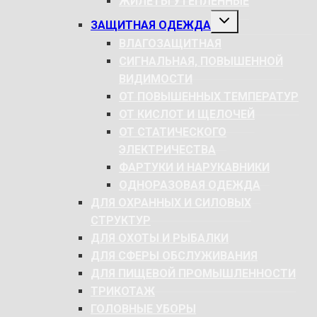
ЖИЛЕТЫ УТЕПЛЕННЫЕ
РАЗВЕРНУТЬ
ЗАЩИТНАЯ ОДЕЖДА
ДОЧЕРНЕЕ
МЕНЮ
ВЛАГОЗАЩИТНАЯ
СИГНАЛЬНАЯ, ПОВЫШЕННОЙ
ВИДИМОСТИ
ОТ ПОВЫШЕННЫХ ТЕМПЕРАТУР
ОТ КИСЛОТ И ЩЕЛОЧЕЙ
ОТ СТАТИЧЕСКОГО
ЭЛЕКТРИЧЕСТВА
ФАРТУКИ И НАРУКАВНИКИ
ОДНОРАЗОВАЯ ОДЕЖДА
ДЛЯ ОХРАННЫХ И СИЛОВЫХ
СТРУКТУР
ДЛЯ ОХОТЫ И РЫБАЛКИ
ДЛЯ СФЕРЫ ОБСЛУЖИВАНИЯ
ДЛЯ ПИЩЕВОЙ ПРОМЫШЛЕННОСТИ
ТРИКОТАЖ
ГОЛОВНЫЕ УБОРЫ