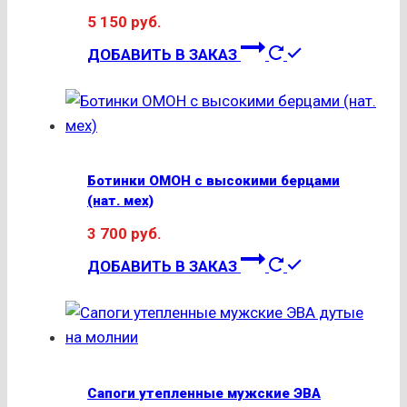
5 150
руб.
можно
Этот
выбрать
ДОБАВИТЬ В ЗАКАЗ
товар
на
имеет
странице
несколько
товара.
вариаций.
Опции
Ботинки ОМОН с высокими берцами
можно
(нат. мех)
выбрать
3 700
руб.
на
Этот
странице
ДОБАВИТЬ В ЗАКАЗ
товар
товара.
имеет
несколько
вариаций.
Опции
Сапоги утепленные мужские ЭВА
можно