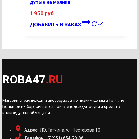
дутые на молнии
выбрать
1 950
руб.
на
Этот
странице
ДОБАВИТЬ В ЗАКАЗ
товар
товара.
имеет
несколько
вариаций.
Опции
можно
ROBA47
.RU
выбрать
на
странице
Магазин спецодежды и аксессуаров по низким ценам в Гатчине
товара.
Большой выбор качественной спецодежды, обуви и средств
индивидуальной защиты.
Адрес:
ЛО, Гатчина, ул. Нестерова 10
Телефон:
+7 (951) 654-79-86