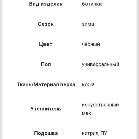
утепленные
Вид изделия
ботинки
модель
14Р
Сезон
зима
с
металлоподноском
Цвет
черный
Пол
универсальный
Ткань/Материал верха
кожа
искусственный
Утеплитель
мех
Подошва
нитрил, ПУ