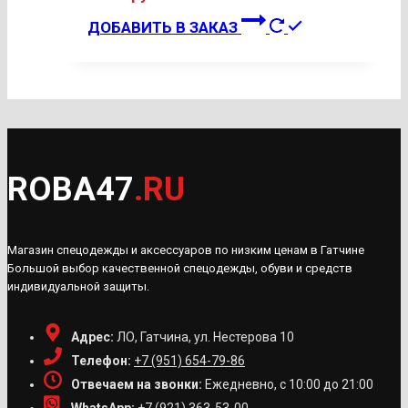
на
Этот
странице
ДОБАВИТЬ В ЗАКАЗ
товар
товара.
имеет
несколько
вариаций.
Опции
можно
ROBA47
.RU
выбрать
на
странице
Магазин спецодежды и аксессуаров по низким ценам в Гатчине
товара.
Большой выбор качественной спецодежды, обуви и средств
индивидуальной защиты.
Адрес:
ЛО, Гатчина, ул. Нестерова 10
Телефон:
+7 (951) 654-79-86
Отвечаем на звонки:
Ежедневно, с 10:00 до 21:00