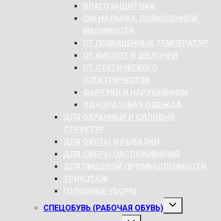
МЕНЮ
ВЛАГОЗАЩИТНАЯ
СИГНАЛЬНАЯ, ПОВЫШЕННОЙ
ВИДИМОСТИ
ОТ ПОВЫШЕННЫХ ТЕМПЕРАТУР
ОТ КИСЛОТ И ЩЕЛОЧЕЙ
ОТ СТАТИЧЕСКОГО
ЭЛЕКТРИЧЕСТВА
ФАРТУКИ И НАРУКАВНИКИ
ОДНОРАЗОВАЯ ОДЕЖДА
ДЛЯ ОХРАННЫХ И СИЛОВЫХ
СТРУКТУР
ДЛЯ ОХОТЫ И РЫБАЛКИ
ДЛЯ СФЕРЫ ОБСЛУЖИВАНИЯ
ДЛЯ ПИЩЕВОЙ ПРОМЫШЛЕННОСТИ
ТРИКОТАЖ
ГОЛОВНЫЕ УБОРЫ
РАЗВЕРНУТЬ
СПЕЦОБУВЬ (РАБОЧАЯ ОБУВЬ)
ДОЧЕРНЕЕ
МЕНЮ
РАЗВЕРНУТЬ