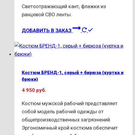
Светоотражающий кант, флажки из
ранцевой СВО ленты.
Этот
ДОБАВИТЬ В ЗАКАЗ
товар
имеет
несколько
вариаций.
Опции
Костюм БРЕНД-1, серый + бирюза (куртка и
можно
брюки)
выбрать
4 950
руб.
на
странице
Костюм мужской рабочий представляет
товара.
собой модель рабочей одежды от
общепроизводственных загрязнений.
Эргономичный крой костюма обеспечит