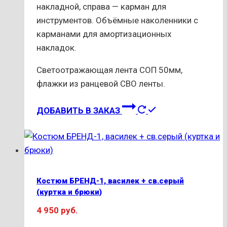
накладной, справа — карман для
инструментов. Объёмные наколенники с
карманами для амортизационных
накладок.
Светоотражающая лента СОП 50мм,
флажки из ранцевой СВО ленты.
Этот
ДОБАВИТЬ В ЗАКАЗ
товар
имеет
несколько
вариаций.
Опции
Костюм БРЕНД-1, василек + св.серый
можно
(куртка и брюки)
выбрать
4 950
руб.
на