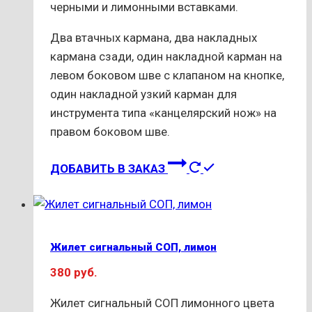
черными и лимонными вставками.
Два втачных кармана, два накладных
кармана сзади, один накладной карман на
левом боковом шве с клапаном на кнопке,
один накладной узкий карман для
инструмента типа «канцелярский нож» на
правом боковом шве.
Этот
ДОБАВИТЬ В ЗАКАЗ
товар
имеет
несколько
вариаций.
Жилет сигнальный СОП, лимон
Опции
380
руб.
можно
выбрать
Жилет сигнальный СОП лимонного цвета