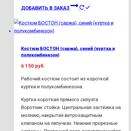
Этот
ДОБАВИТЬ В ЗАКАЗ
товар
имеет
несколько
вариаций.
Опции
Костюм БОСТОН (саржа), синий (куртка и
можно
полукомбинезон)
выбрать
6 150
руб.
на
странице
Рабочий костюм состоит из короткой
товара.
куртки и полукомбинезона.
Куртка короткая прямого силуэта.
Воротник стойка. Центральная застёжка на
молнию, накрытая ветрозащитным
клапаном на липучках. Нижние прорезные
карманы. Притачной пояс, регулирующийся