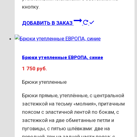
кнопку.
Этот
ДОБАВИТЬ В ЗАКАЗ
товар
имеет
несколько
вариаций.
Брюки утепленные ЕВРОПА, синие
Опции
1 750
руб.
можно
выбрать
Брюки утепленные
на
странице
Брюки прямые, утеплённые, с центральной
товара.
застежкой на тесьму «молния», притачным
поясом с эластичной лентой по бокам, с
застежкой на две обметанные петли и
пуговицы, с пятью шлёвками: две на
передней, три на задней части пояса; с