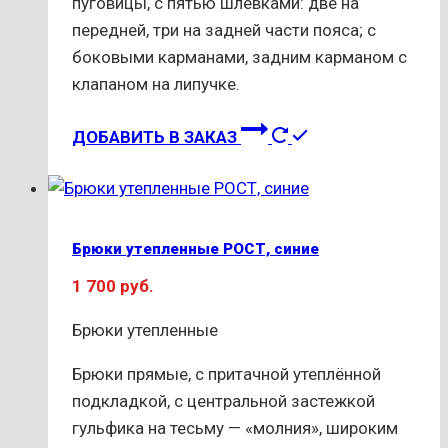
пуговицы, с пятью шлёвками: две на
передней, три на задней части пояса; с
боковыми карманами, задним карманом с
клапаном на липучке.
Этот
ДОБАВИТЬ В ЗАКАЗ
товар
имеет
несколько
вариаций.
Брюки утепленные РОСТ, синие
Опции
1 700
руб.
можно
выбрать
Брюки утепленные
на
странице
Брюки прямые, с притачной утеплённой
товара.
подкладкой, с центральной застежкой
гульфика на тесьму — «молния», широким