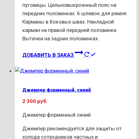
пуговицы. Цельновыкроенный пояс на
передних половинках. 6 шлевок для ремня.
Карманы в боковых швах. Накладной
карман на правой передней половинке.
Вытачки на задних половинках.
Этот
ДОБАВИТЬ В ЗАКАЗ
товар
имеет
несколько
вариаций.
Джемпер форменный, синий
Опции
2 300
руб.
можно
выбрать
Джемпер форменный синий
на
странице
Джемпер рекомендуется для защиты от
товара.
холода сотрудников частных и