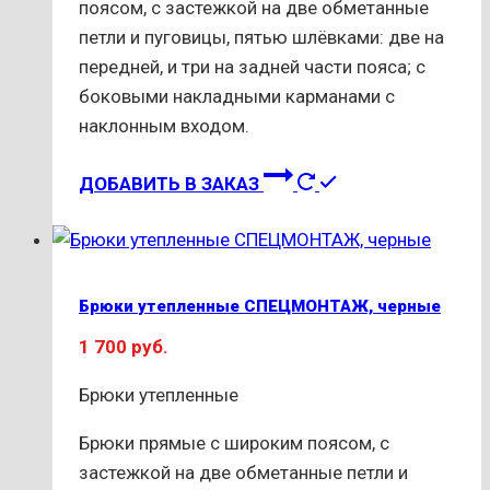
поясом, с застежкой на две обметанные
петли и пуговицы, пятью шлёвками: две на
передней, и три на задней части пояса; с
боковыми накладными карманами с
наклонным входом.
Этот
ДОБАВИТЬ В ЗАКАЗ
товар
имеет
несколько
вариаций.
Брюки утепленные СПЕЦМОНТАЖ, черные
Опции
1 700
руб.
можно
выбрать
Брюки утепленные
на
странице
Брюки прямые с широким поясом, с
товара.
застежкой на две обметанные петли и