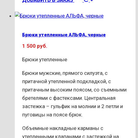
ДОБАВИТЬ В ЗАКАЗ
товар
имеет
несколько
вариаций.
Брюки утепленные АЛЬФА, черные
Опции
1 500
руб.
можно
выбрать
Брюки утепленные
на
странице
Брюки мужские, прямого силуэта, с
товара.
притачной утепленной подкладкой, с
притачным высоким поясом, со съемными
бретелями с фастексами. Центральная
застежка – гульфик на молнии и 2 петли и
пуговицы на поясе брюк.
Объемные накладные карманы с
утепленными клапанами с застежкой на