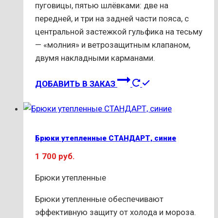
пуговицы, пятью шлёвками: две на
передней, и три на задней части пояса, с
центральной застежкой гульфика на тесьму
— «молния» и ветрозащитным клапаном,
двумя накладными карманами.
Этот
ДОБАВИТЬ В ЗАКАЗ
товар
имеет
несколько
вариаций.
Брюки утепленные СТАНДАРТ, синие
Опции
1 700
руб.
можно
выбрать
Брюки утепленные
на
странице
Брюки утепленные обеспечивают
товара.
эффективную защиту от холода и мороза.