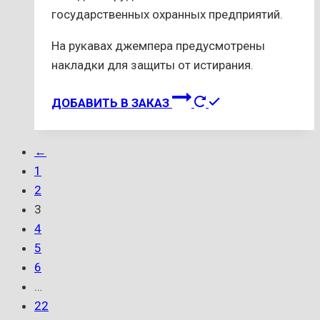
государственных охранных предприятий.
На рукавах джемпера предусмотрены
накладки для защиты от истирания.
Этот
ДОБАВИТЬ В ЗАКАЗ
товар
имеет
←
несколько
1
вариаций.
2
Опции
3
можно
4
выбрать
5
на
6
странице
…
товара.
22