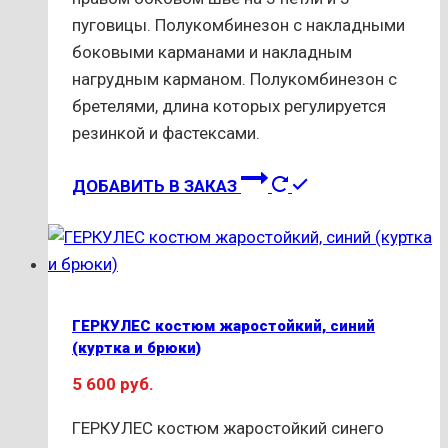
пуговицы. Полукомбинезон с накладными
боковыми карманами и накладным
нагрудным карманом. Полукомбинезон с
бретелями, длина которых регулируется
резинкой и фастексами.
Этот
ДОБАВИТЬ В ЗАКАЗ
товар
имеет
несколько
вариаций.
Опции
ГЕРКУЛЕС костюм жаростойкий, синий
можно
(куртка и брюки)
выбрать
5 600
руб.
на
странице
ГЕРКУЛЕС костюм жаростойкий синего
товара.