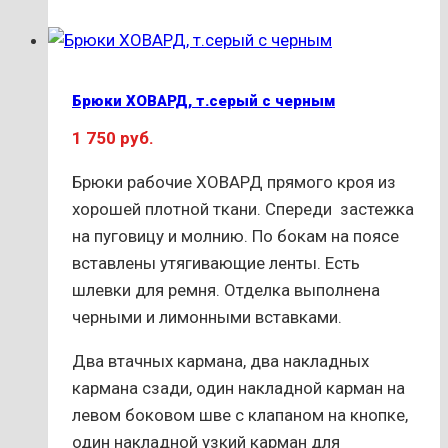
товар
имеет
несколько
вариаций.
Брюки ХОВАРД, т.серый с черным
Опции
1 750
руб.
можно
выбрать
Брюки рабочие ХОВАРД прямого кроя из
на
хорошей плотной ткани. Спереди застежка
странице
на пуговицу и молнию. По бокам на поясе
товара.
вставлены утягивающие ленты. Есть
шлевки для ремня. Отделка выполнена
черными и лимонными вставками.
Два втачных кармана, два накладных
кармана сзади, один накладной карман на
левом боковом шве с клапаном на кнопке,
один накладной узкий карман для