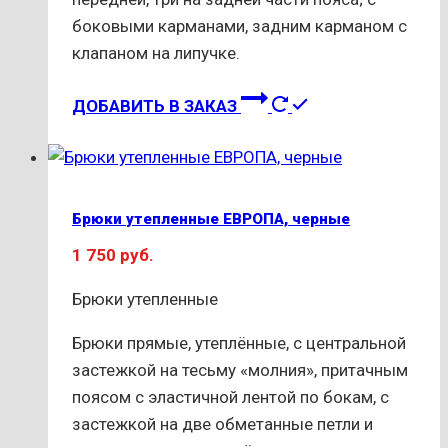
боковыми карманами, задним карманом с
клапаном на липучке.
Этот
ДОБАВИТЬ В ЗАКАЗ
товар
имеет
несколько
вариаций.
Брюки утепленные ЕВРОПА, черные
Опции
1 750
руб.
можно
выбрать
Брюки утепленные
на
странице
Брюки прямые, утеплённые, с центральной
товара.
застежкой на тесьму «молния», притачным
поясом с эластичной лентой по бокам, с
застежкой на две обметанные петли и