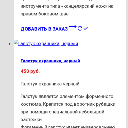
инструмента типа «канцелярский нож» на
правом боковом шве.
Этот
ДОБАВИТЬ В ЗАКАЗ
товар
имеет
несколько
вариаций.
Галстук охранника, черный
Опции
450
руб.
можно
выбрать
Галстук охранника черный
на
странице
Галстук является элементом форменного
товара.
костюма. Крепится под воротник рубашки
при помощи специальной небольшой
застежки.
Форменный галстук имеет универсальную